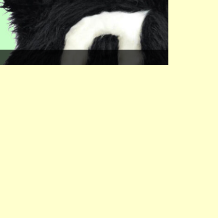
NURO光fo