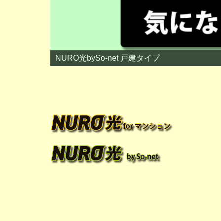
NURO光bySo-net 戸建タイプ